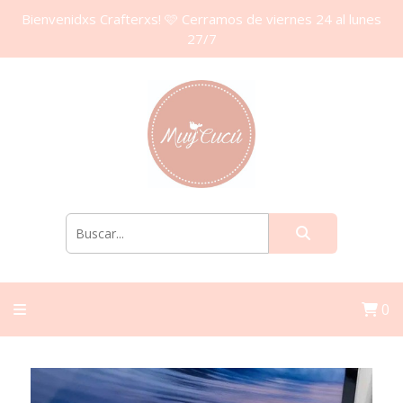
Bienvenidxs Crafterxs! 🩷 Cerramos de viernes 24 al lunes
27/7
0