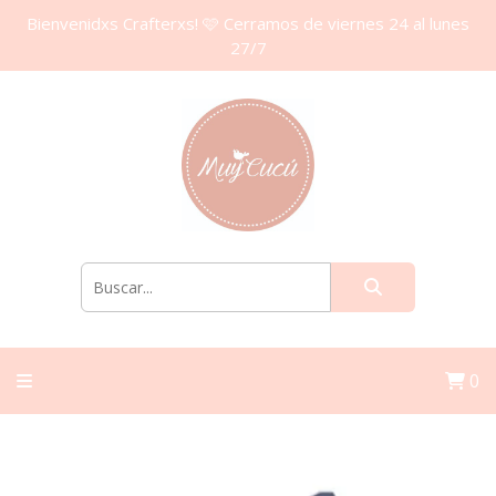
Bienvenidxs Crafterxs! 🩷 Cerramos de viernes 24 al lunes
27/7
0