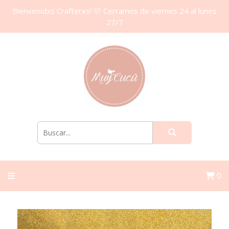
Bienvenidxs Crafterxs! 🩷 Cerramos de viernes 24 al lunes
27/7
0