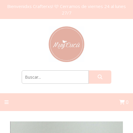
Bienvenidxs Crafterxs! 🩷 Cerramos de viernes 24 al lunes
27/7
0