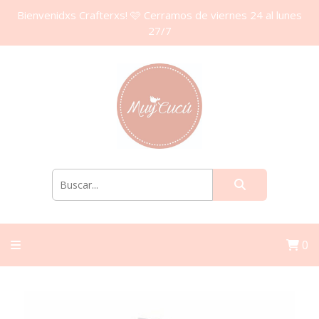
Bienvenidxs Crafterxs! 🩷 Cerramos de viernes 24 al lunes
27/7
0