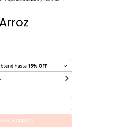
Arroz
obtené hasta
15% OFF
s
AR AL CARRITO