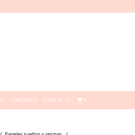
AR
CONTACTO
CUENTA
0
Papeles sueltos y resmas