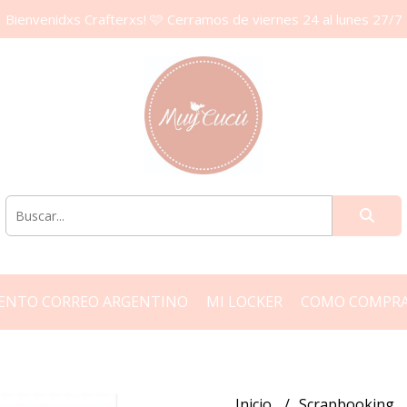
Bienvenidxs Crafterxs! 🩷 Cerramos de viernes 24 al lunes 27/7
ENTO CORREO ARGENTINO
MI LOCKER
COMO COMPR
Inicio
Scrapbooking