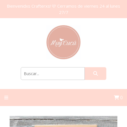
Bienvenidxs Crafterxs! 🩷 Cerramos de viernes 24 al lunes
27/7
0