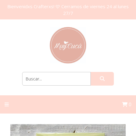
Bienvenidxs Crafterxs! 🩷 Cerramos de viernes 24 al lunes
27/7
0