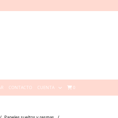
AR
CONTACTO
CUENTA
0
Papeles sueltos y resmas