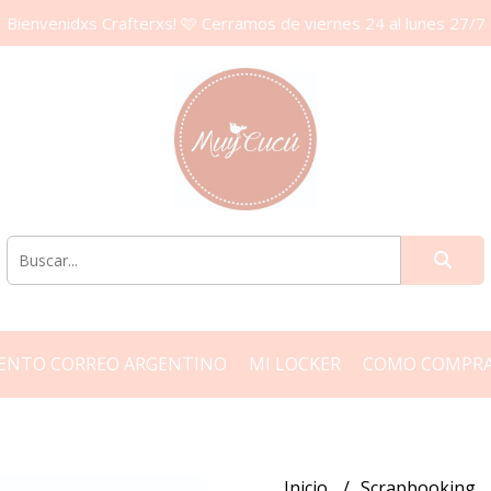
Bienvenidxs Crafterxs! 🩷 Cerramos de viernes 24 al lunes 27/7
ENTO CORREO ARGENTINO
MI LOCKER
COMO COMPR
Inicio
Scrapbooking