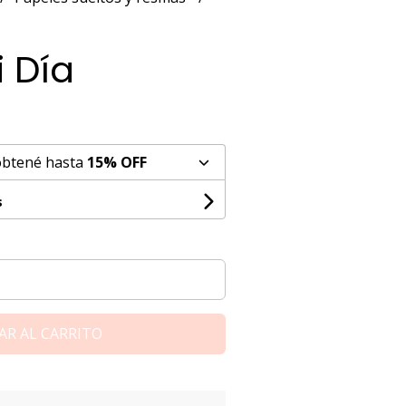
 Día
obtené hasta
15% OFF
s
AR AL CARRITO