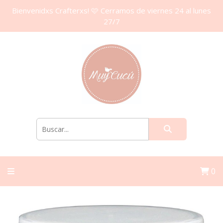
Bienvenidxs Crafterxs! 🩷 Cerramos de viernes 24 al lunes
27/7
0