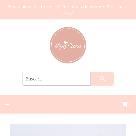
Bienvenidxs Crafterxs! 🩷 Cerramos de viernes 24 al lunes
27/7
0