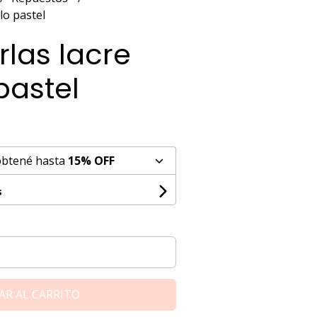
lo pastel
rlas lacre
pastel
obtené hasta
15% OFF
s
AR AL CARRITO