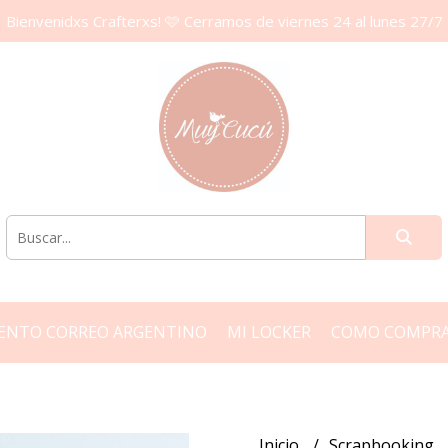
Bienvenidxs Crafterxs! 🩷 Cerramos de viernes 24 al lunes 27/7
ENTO CORREO ARGENTINO
MI LOCKER
COMO COMPR
Inicio
Scrapbooking