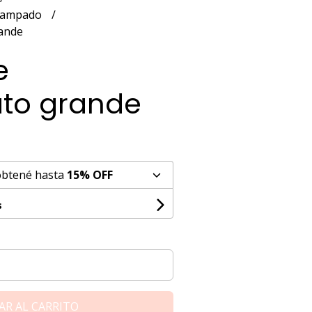
estampado
rande
e
ato grande
obtené hasta
15% OFF
s
AR AL CARRITO