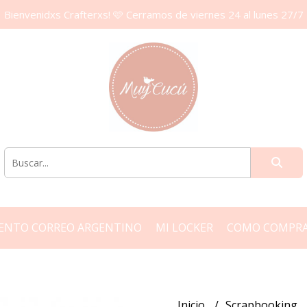
Bienvenidxs Crafterxs! 🩷 Cerramos de viernes 24 al lunes 27/7
ENTO CORREO ARGENTINO
MI LOCKER
COMO COMPR
Inicio
Scrapbooking