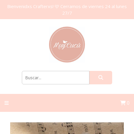
Bienvenidxs Crafterxs! 🩷 Cerramos de viernes 24 al lunes
27/7
0