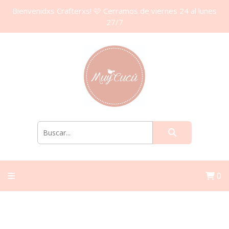
Bienvenidxs Crafterxs! 🩷 Cerramos de viernes 24 al lunes
27/7
0