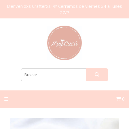
Bienvenidxs Crafterxs! 🩷 Cerramos de viernes 24 al lunes
27/7
0