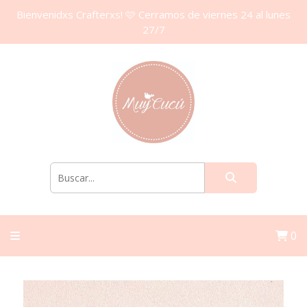
Bienvenidxs Crafterxs! 🩷 Cerramos de viernes 24 al lunes
27/7
0