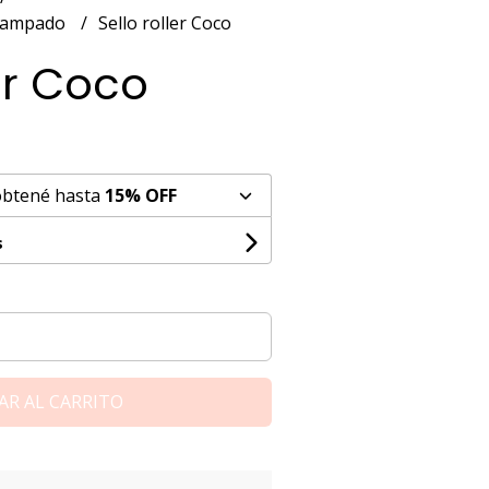
estampado
Sello roller Coco
ler Coco
obtené hasta
15% OFF
s
AR AL CARRITO