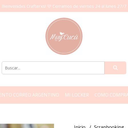
Bienvenidxs Crafterxs! 🩷 Cerramos de viernes 24 al lunes 27/7
ENTO CORREO ARGENTINO
MI LOCKER
COMO COMPR
Inicio
Scrapbooking