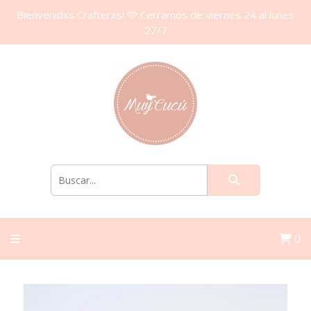
Bienvenidxs Crafterxs! 🩷 Cerramos de viernes 24 al lunes
27/7
0