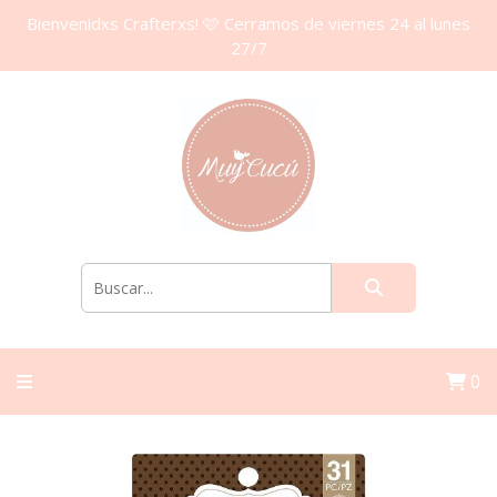
Bienvenidxs Crafterxs! 🩷 Cerramos de viernes 24 al lunes
27/7
0