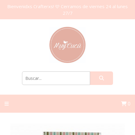
Bienvenidxs Crafterxs! 🩷 Cerramos de viernes 24 al lunes
27/7
0