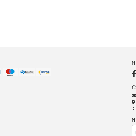
N
C
N