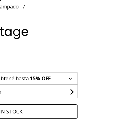
estampado
ntage
obtené hasta
15% OFF
s
IN STOCK