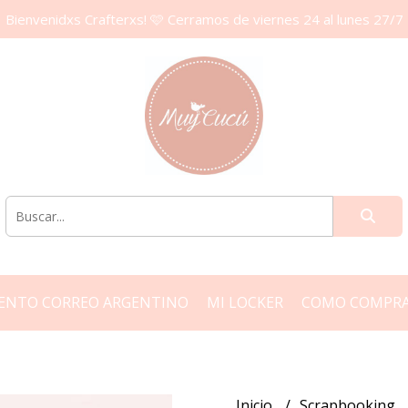
Bienvenidxs Crafterxs! 🩷 Cerramos de viernes 24 al lunes 27/7
ENTO CORREO ARGENTINO
MI LOCKER
COMO COMPR
Inicio
Scrapbooking