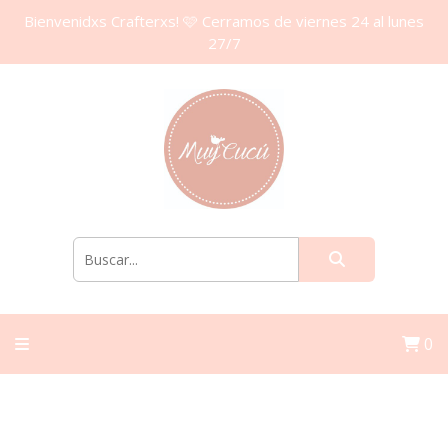
Bienvenidxs Crafterxs! 🩷 Cerramos de viernes 24 al lunes
27/7
0