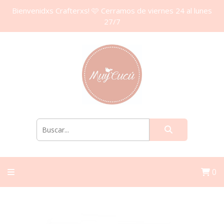
Bienvenidxs Crafterxs! 🩷 Cerramos de viernes 24 al lunes
27/7
0