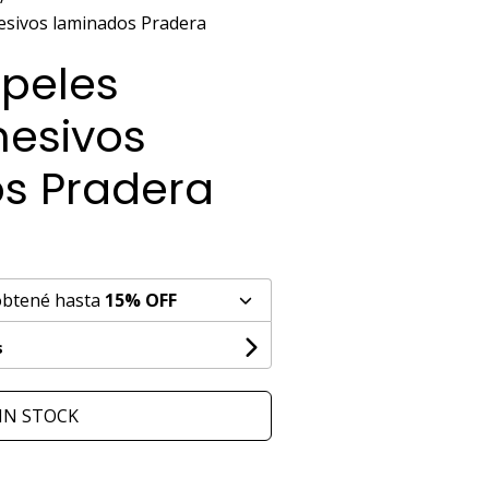
esivos laminados Pradera
apeles
esivos
s Pradera
obtené hasta
15% OFF
s
IN STOCK