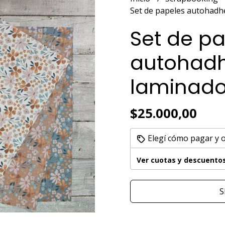
Set de papeles autohadh
Set de p
autohadh
laminado
$25.000,00
Elegí cómo pagar y 
Ver cuotas y descuento
S