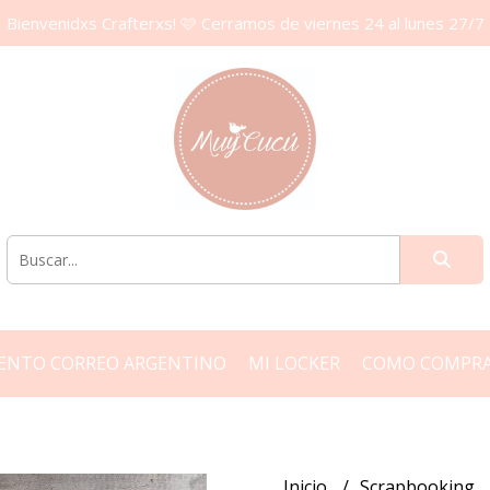
Bienvenidxs Crafterxs! 🩷 Cerramos de viernes 24 al lunes 27/7
ENTO CORREO ARGENTINO
MI LOCKER
COMO COMPR
Inicio
Scrapbooking