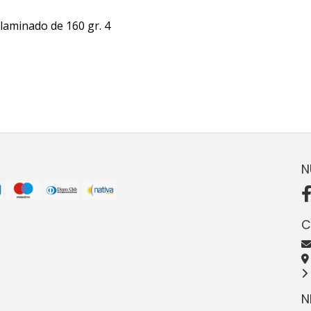
laminado de 160 gr. 4
N
C
N