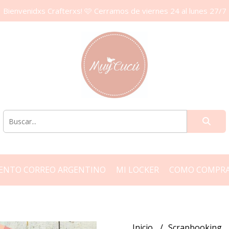
Bienvenidxs Crafterxs! 🩷 Cerramos de viernes 24 al lunes 27/7
ENTO CORREO ARGENTINO
MI LOCKER
COMO COMPR
Inicio
Scrapbooking