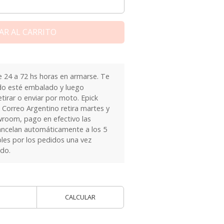
AR AL CARRITO
24 a 72 hs horas en armarse. Te
do esté embalado y luego
tirar o enviar por moto. Epick
 Correo Argentino retira martes y
owroom, pago en efectivo las
ancelan automáticamente a los 5
les por los pedidos una vez
ido.
CALCULAR