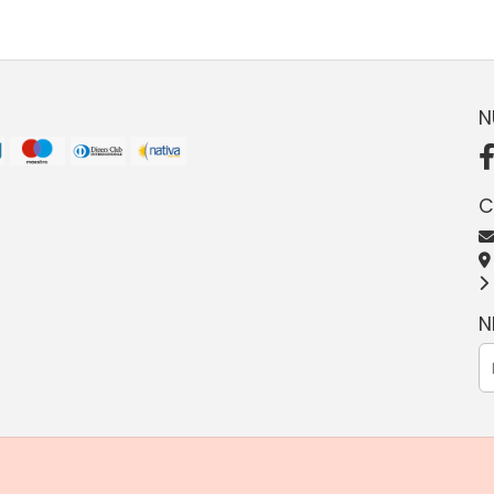
N
C
N