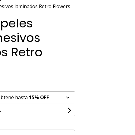
esivos laminados Retro Flowers
apeles
esivos
s Retro
obtené hasta
15% OFF
s