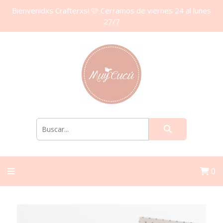
Bienvenidxs Crafterxs! 🩷 Cerramos de viernes 24 al lunes
27/7
0