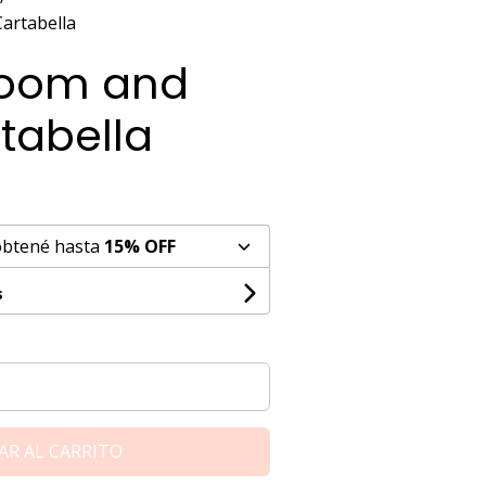
artabella
Bloom and
tabella
obtené hasta
15% OFF
s
AR AL CARRITO