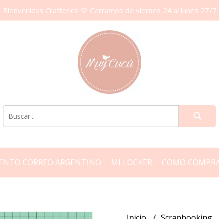
Bienvenidxs Crafterxs! 🩷 Cerramos de viernes 24 al lunes 27/7
ENTO CORREO ARGENTINO
MI LOCKER
COMO COMPR
Inicio
Scrapbooking