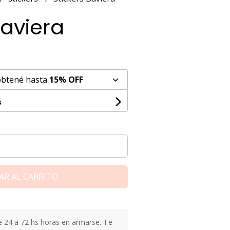
Baviera
obtené hasta
15% OFF
s
AR AL CARRITO
24 a 72 hs horas en armarse. Te