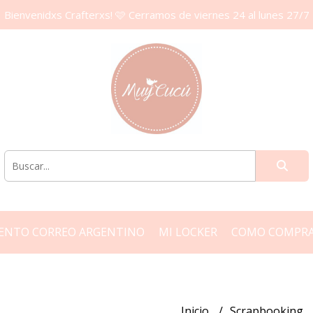
Bienvenidxs Crafterxs! 🩷 Cerramos de viernes 24 al lunes 27/7
ENTO CORREO ARGENTINO
MI LOCKER
COMO COMPR
Inicio
Scrapbooking