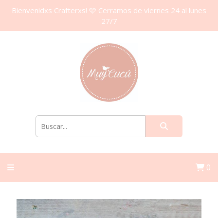
Bienvenidxs Crafterxs! 🩷 Cerramos de viernes 24 al lunes
27/7
0