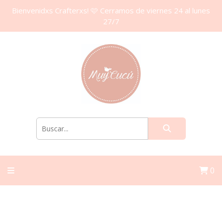
Bienvenidxs Crafterxs! 🩷 Cerramos de viernes 24 al lunes
27/7
0