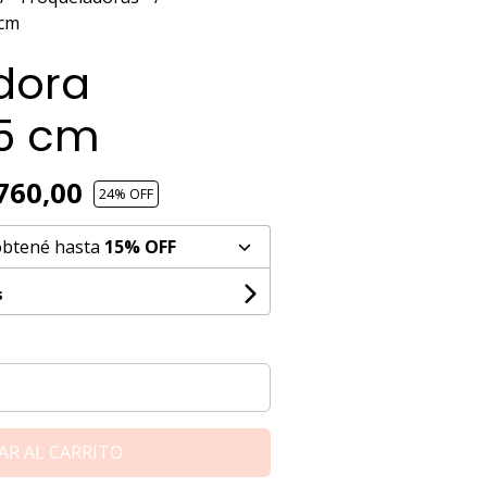
 cm
dora
5 cm
760,00
24
% OFF
obtené hasta
15% OFF
s
AR AL CARRITO