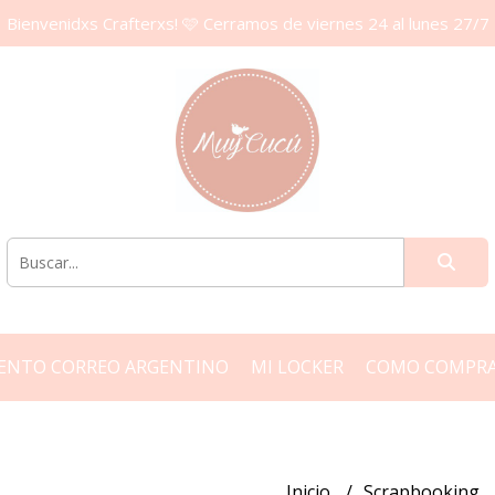
Bienvenidxs Crafterxs! 🩷 Cerramos de viernes 24 al lunes 27/7
ENTO CORREO ARGENTINO
MI LOCKER
COMO COMPR
Inicio
Scrapbooking