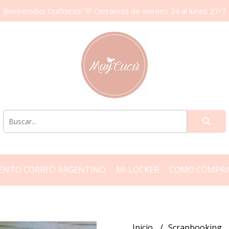
Bienvenidxs Crafterxs! 🩷 Cerramos de viernes 24 al lunes 27/7
ENTO CORREO ARGENTINO
MI LOCKER
COMO COMPR
Inicio
Scrapbooking