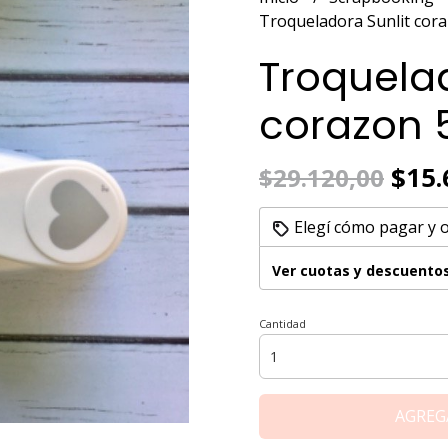
Troqueladora Sunlit cor
Troquelad
corazon 
$15.
$29.120,00
Elegí cómo pagar y 
Ver cuotas y descuento
Cantidad
AGREG