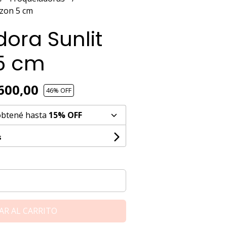
azon 5 cm
ora Sunlit
5 cm
600,00
46
% OFF
obtené hasta
15% OFF
s
AR AL CARRITO