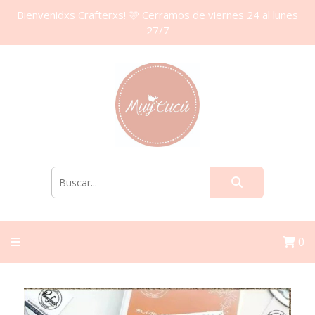
Bienvenidxs Crafterxs! 🩷 Cerramos de viernes 24 al lunes
27/7
0