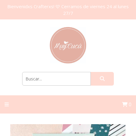
Bienvenidxs Crafterxs! 🩷 Cerramos de viernes 24 al lunes
27/7
0