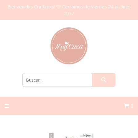
Bienvenidxs Crafterxs! 🩷 Cerramos de viernes 24 al lunes
27/7
0