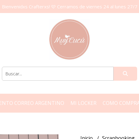
Bienvenidxs Crafterxs! 🩷 Cerramos de viernes 24 al lunes 27/7
ENTO CORREO ARGENTINO
MI LOCKER
COMO COMPR
Inicio
Scrapbooking