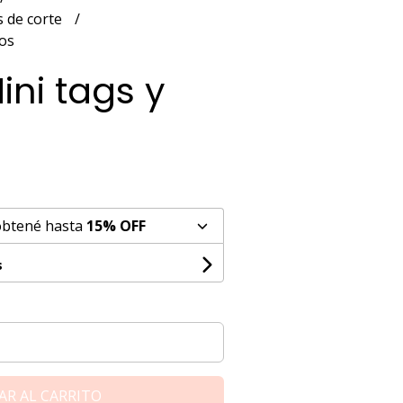
 de corte
cos
ini tags y
obtené hasta
15% OFF
s
AR AL CARRITO