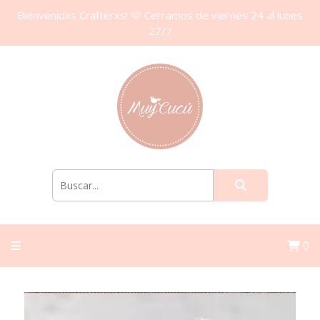
Bienvenidxs Crafterxs! 🩷 Cerramos de viernes 24 al lunes
27/7
0