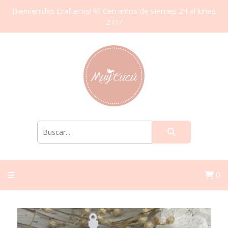
Bienvenidxs Crafterxs! 🩷 Cerramos de viernes 24 al lunes
27/7
0