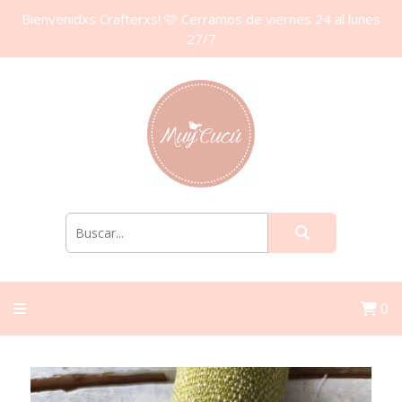
Bienvenidxs Crafterxs! 🩷 Cerramos de viernes 24 al lunes
27/7
0