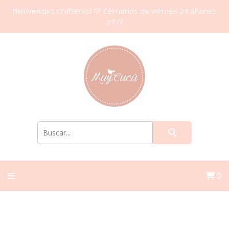
Bienvenidxs Crafterxs! 🩷 Cerramos de viernes 24 al lunes
27/7
0